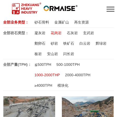
全部业务类型：
砂石骨料
金属矿山
再生资源
全部岩石类型：
凝灰岩
花岗岩
石灰岩
玄武岩
鹅卵石
砂岩
铁矿石
白云岩
辉绿岩
板岩
安山岩
闪长岩
全部产量(TPH)：
≦500TPH
500-1000TPH
1000-2000THP
2000-4000TPH
≥4000TPH
模块化