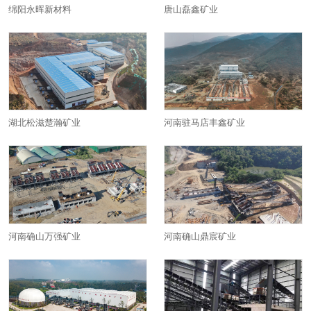
绵阳永晖新材料
唐山磊鑫矿业
湖北松滋楚瀚矿业
河南驻马店丰鑫矿业
河南确山万强矿业
河南确山鼎宸矿业