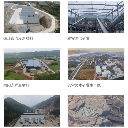
镇江市港发新材料
雅安国欣矿业
绵阳永晖新材料
武穴民本矿业生产线