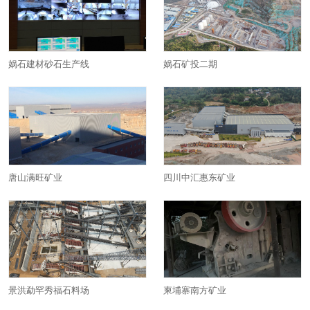
娲石建材砂石生产线
娲石矿投二期
唐山满旺矿业
四川中汇惠东矿业
景洪勐罕秀福石料场
柬埔寨南方矿业