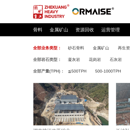
骨料
金属矿山
资源回收
运营管理
全部业务类型：
砂石骨料
金属矿山
再生资
全部岩石类型：
凝灰岩
花岗岩
石灰岩
全部产量(TPH)：
≦500TPH
500-1000TPH