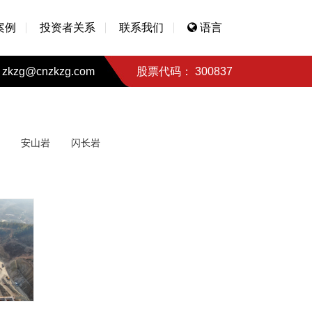
案例
投资者关系
联系我们
语言
zkzg@cnzkzg.com
股票代码： 300837
安山岩
闪长岩