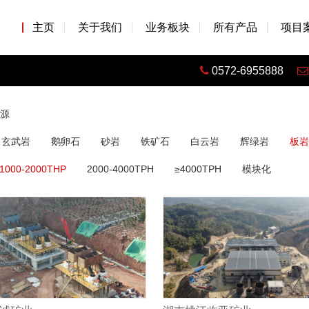
主页
关于我们
业务板块
所有产品
项目
0572-6955888
源
玄武岩
鹅卵石
砂岩
铁矿石
白云岩
辉绿岩
板岩
1000-2000THP
2000-4000TPH
≥4000TPH
模块化