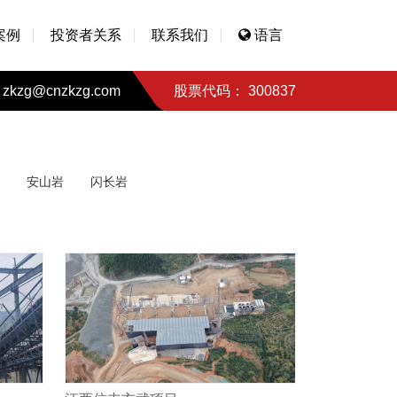
案例
投资者关系
联系我们
语言
zkzg@cnzkzg.com
股票代码： 300837
安山岩
闪长岩