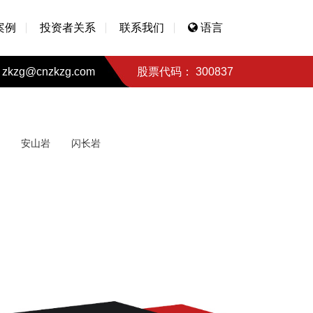
案例
投资者关系
联系我们
语言
zkzg@cnzkzg.com
股票代码： 300837
安山岩
闪长岩