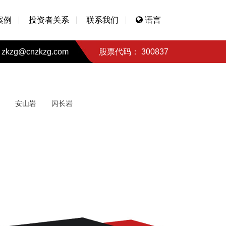
案例
投资者关系
联系我们
语言
zkzg@cnzkzg.com
股票代码： 300837
安山岩
闪长岩