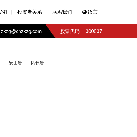
案例
投资者关系
联系我们
语言
zkzg@cnzkzg.com
股票代码： 300837
安山岩
闪长岩