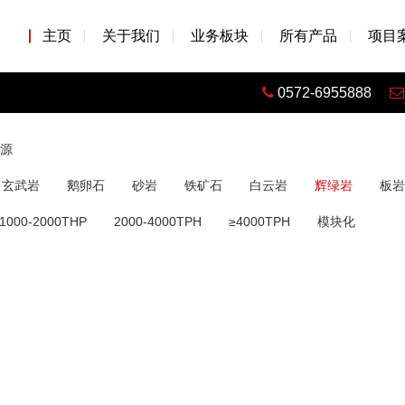
主页
关于我们
业务板块
所有产品
项目
0572-6955888
源
玄武岩
鹅卵石
砂岩
铁矿石
白云岩
辉绿岩
板岩
1000-2000THP
2000-4000TPH
≥4000TPH
模块化